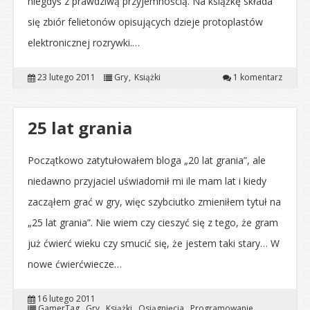
niegdyś z prawdziwą przyjemnością. Na książkę składa
się zbiór felietonów opisujących dzieje protoplastów
elektronicznej rozrywki.…
23 lutego 2011
Gry
Książki
1 komentarz
25 lat grania
Początkowo zatytułowałem bloga „20 lat grania”, ale
niedawno przyjaciel uświadomił mi ile mam lat i kiedy
zacząłem grać w gry, więc szybciutko zmieniłem tytuł na
„25 lat grania”. Nie wiem czy cieszyć się z tego, że gram
już ćwierć wieku czy smucić się, że jestem taki stary… W
nowe ćwierćwiecze…
16 lutego 2011
GamerTag
Gry
Książki
Osiągnięcia
Programowanie