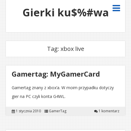
Gierki ku$%#wa
Tag:
xbox live
Gamertag: MyGamerCard
Gamertag znany z xbox’a. W moim przypadku dotyczy
gier na PC czyli konta G4WL.
1 stycznia 2010
GamerTag
1 komentarz