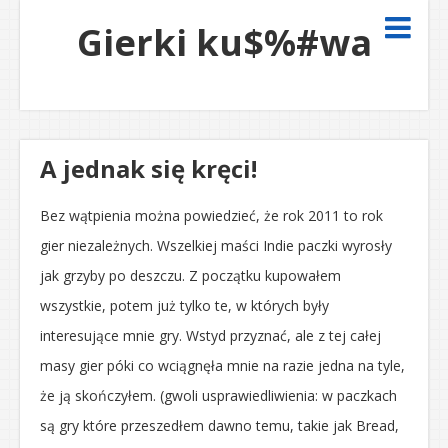
Gierki ku$%#wa
A jednak się kręci!
Bez wątpienia można powiedzieć, że rok 2011 to rok
gier niezależnych. Wszelkiej maści Indie paczki wyrosły
jak grzyby po deszczu. Z początku kupowałem
wszystkie, potem już tylko te, w których były
interesujące mnie gry. Wstyd przyznać, ale z tej całej
masy gier póki co wciągnęła mnie na razie jedna na tyle,
że ją skończyłem. (gwoli usprawiedliwienia: w paczkach
są gry które przeszedłem dawno temu, takie jak Bread,